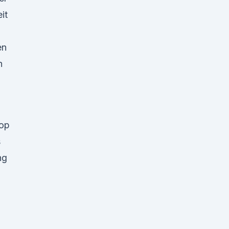
it
en
n
hop
s
ng
,