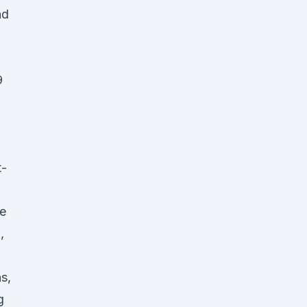
nd
9
t-
se
,
s,
g