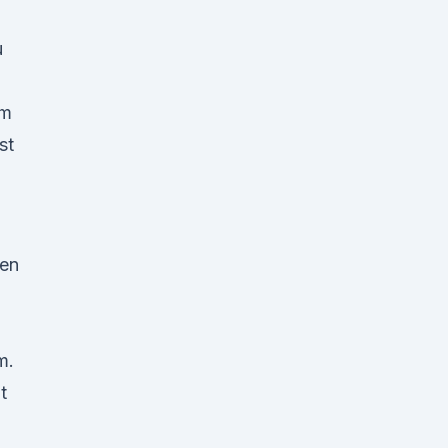
u
em
st
ten
m.
t