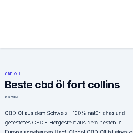
Skip
to
content
CBD OIL
Beste cbd öl fort collins
ADMIN
CBD Öl aus dem Schweiz | 100% natürliches und
getestetes CBD - Hergestellt aus dem besten in
Europa angebauten Hanf, Cibdol CBD Oil ist eines d