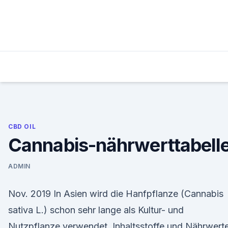
Skip
to
content
CBD OIL
Cannabis-nährwerttabell
ADMIN
Nov. 2019 In Asien wird die Hanfpflanze (Cannabis
sativa L.) schon sehr lange als Kultur- und
Nutzpflanze verwendet. Inhaltsstoffe und Nährwerte