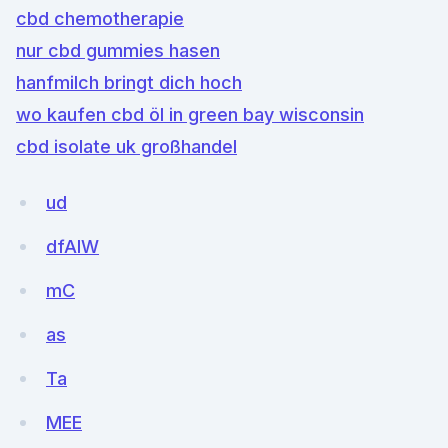
cbd chemotherapie
nur cbd gummies hasen
hanfmilch bringt dich hoch
wo kaufen cbd öl in green bay wisconsin
cbd isolate uk großhandel
ud
dfAIW
mC
as
Ta
MEE