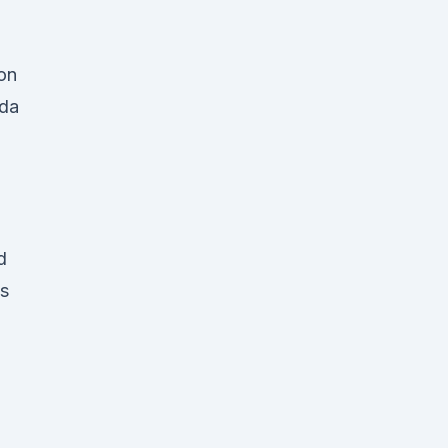
on
 da
d
s