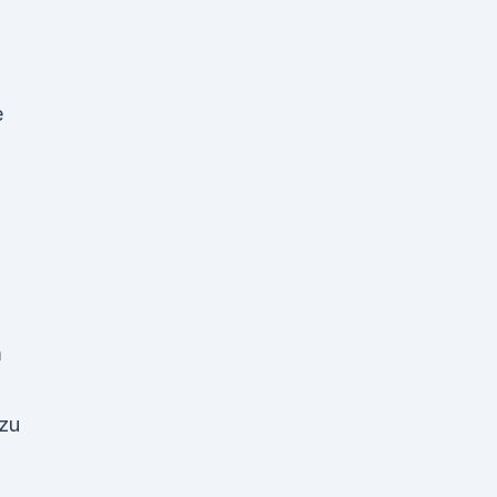
-
e
m
 zu