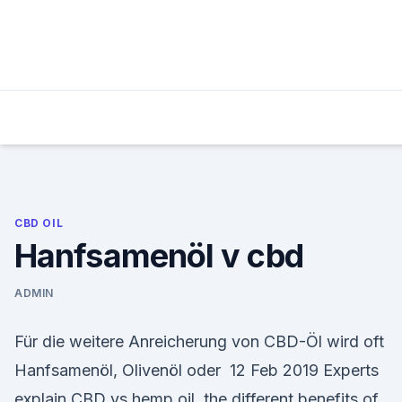
Skip
to
content
CBD OIL
Hanfsamenöl v cbd
ADMIN
Für die weitere Anreicherung von CBD-Öl wird oft
Hanfsamenöl, Olivenöl oder 12 Feb 2019 Experts
explain CBD vs hemp oil, the different benefits of