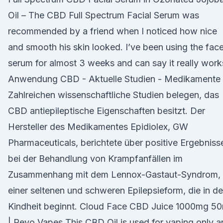
Oil – The CBD Full Spectrum Facial Serum was
recommended by a friend when I noticed how nice
and smooth his skin looked. I’ve been using the fac
serum for almost 3 weeks and can say it really work
Anwendung CBD - Aktuelle Studien - Medikamente
Zahlreichen wissenschaftliche Studien belegen, das
CBD antiepileptische Eigenschaften besitzt. Der
Hersteller des Medikamentes Epidiolex, GW
Pharmaceuticals, berichtete über positive Ergebniss
bei der Behandlung von Krampfanfällen im
Zusammenhang mit dem Lennox-Gastaut-Syndrom,
einer seltenen und schweren Epilepsieform, die in de
Kindheit beginnt. Cloud Face CBD Juice 1000mg 50
| Revo Vapes This CBD Oil is used for vaping only 