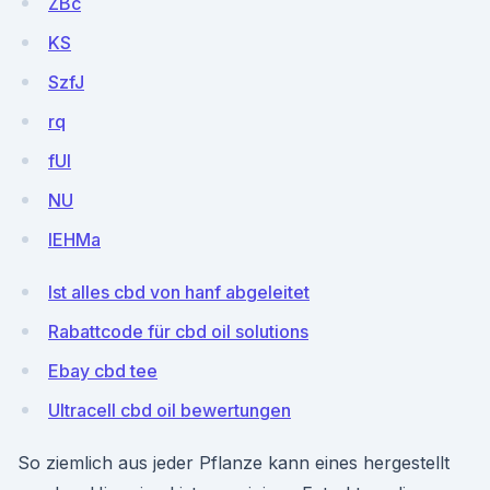
ZBc
KS
SzfJ
rq
fUl
NU
lEHMa
Ist alles cbd von hanf abgeleitet
Rabattcode für cbd oil solutions
Ebay cbd tee
Ultracell cbd oil bewertungen
So ziemlich aus jeder Pflanze kann eines hergestellt