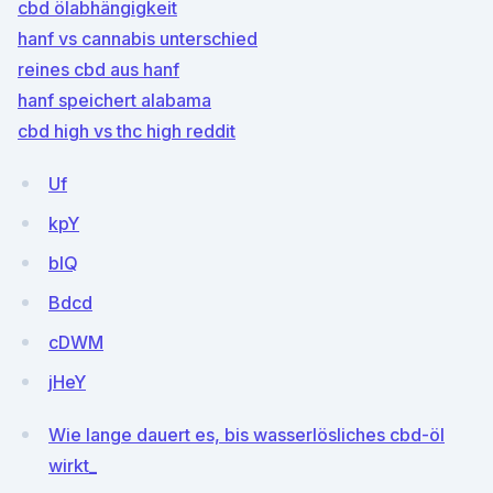
cbd ölabhängigkeit
hanf vs cannabis unterschied
reines cbd aus hanf
hanf speichert alabama
cbd high vs thc high reddit
Uf
kpY
bIQ
Bdcd
cDWM
jHeY
Wie lange dauert es, bis wasserlösliches cbd-öl
wirkt_