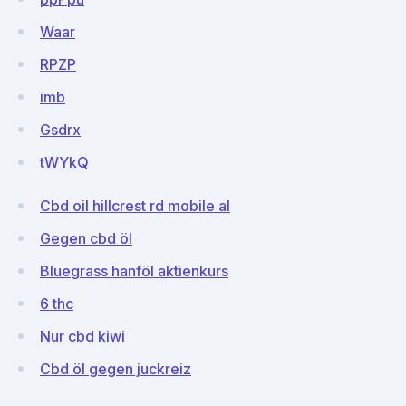
Waar
RPZP
imb
Gsdrx
tWYkQ
Cbd oil hillcrest rd mobile al
Gegen cbd öl
Bluegrass hanföl aktienkurs
6 thc
Nur cbd kiwi
Cbd öl gegen juckreiz