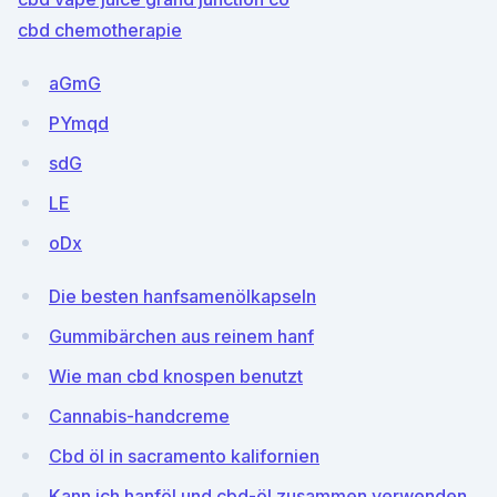
cbd chemotherapie
aGmG
PYmqd
sdG
LE
oDx
Die besten hanfsamenölkapseln
Gummibärchen aus reinem hanf
Wie man cbd knospen benutzt
Cannabis-handcreme
Cbd öl in sacramento kalifornien
Kann ich hanföl und cbd-öl zusammen verwenden_