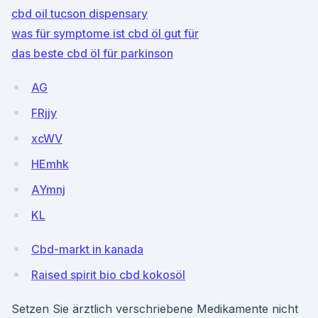
cbd oil tucson dispensary
was für symptome ist cbd öl gut für
das beste cbd öl für parkinson
AG
FRjjy
xcWV
HEmhk
AYmnj
KL
Cbd-markt in kanada
Raised spirit bio cbd kokosöl
Setzen Sie ärztlich verschriebene Medikamente nicht