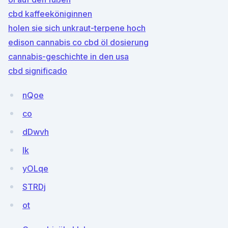
cbd kaffeeköniginnen
holen sie sich unkraut-terpene hoch
edison cannabis co cbd öl dosierung
cannabis-geschichte in den usa
cbd significado
nQoe
co
dDwvh
lk
yOLqe
STRDj
ot